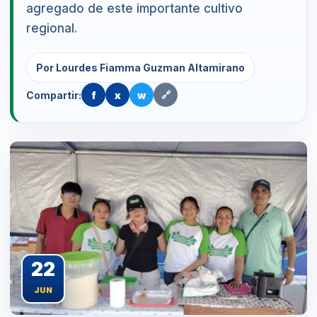
agregado de este importante cultivo
regional.
Por Lourdes Fiamma Guzman Altamirano
Compartir:
f
x
w
🔗
22
JUN