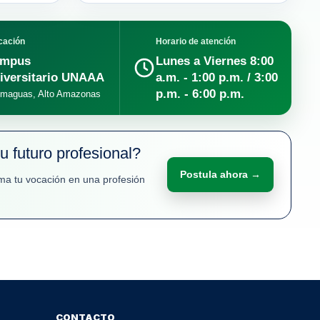
cación
Horario de atención
mpus
Lunes a Viernes 8:00
iversitario UNAAA
a.m. - 1:00 p.m. / 3:00
p.m. - 6:00 p.m.
imaguas, Alto Amazonas
tu futuro profesional?
Postula ahora →
ma tu vocación en una profesión
CONTACTO