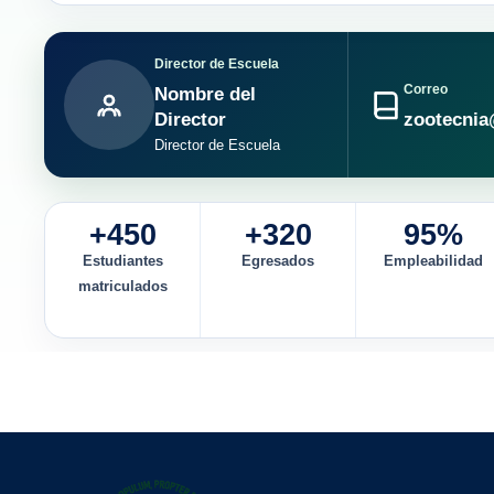
Director de Escuela
Correo
Nombre del
Director
zootecnia
Director de Escuela
+450
+320
95%
Estudiantes
Egresados
Empleabilidad
matriculados