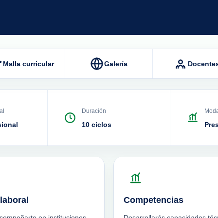
Malla curricular
Galería
Docente
al
Duración
Moda
sional
10 ciclos
Pre
laboral
Competencias
sempeñarte en instituciones
Desarrollarás capacidades téc