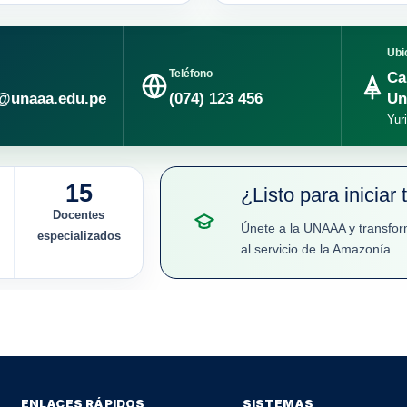
Ubi
Teléfono
Ca
@unaaa.edu.pe
(074) 123 456
Un
Yur
15
¿Listo para iniciar 
Docentes
Únete a la UNAAA y transfor
especializados
al servicio de la Amazonía.
ENLACES RÁPIDOS
SISTEMAS