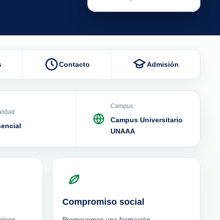
s
Contacto
Admisión
Campus
lidad
Campus Universitario
sencial
UNAAA
Compromiso social
nicas,
Promovemos una formación